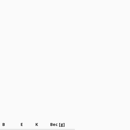
B
E
K
Вес [g]