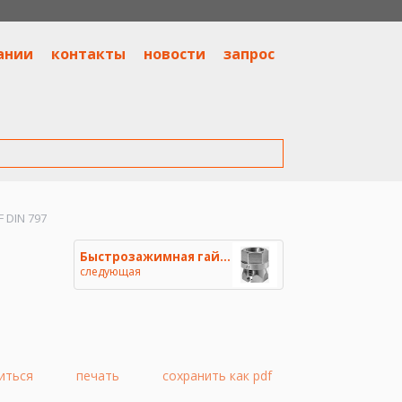
ании
контакты
новости
запрос
 DIN 797
Быстрозажимная гайка с буртико
следующая
иться
печать
сохранить как pdf