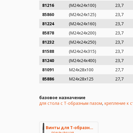
81216
(M24x24x100)
23,7
85860
(M24x24x125)
23,7
81224
(M24x24x160)
23,7
85878
(M24x24x200)
23,7
81232
(M24x24x250)
23,7
81588
(M24x24x315)
23,7
81240
(M24x24x400)
23,7
81091
M24x28x100
27,7
85886
M24x28x125
27,7
базовое назначение
для стола с Т-образным пазом
,
крепление к 
Винты для T-образных пазов AMF
предыдущая