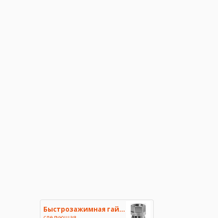
Быстрозажимная гайка с буртико
следующая