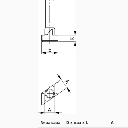
№ заказа
D x паз x L
A