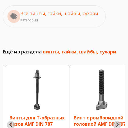
Все винты, гайки, шайбы, сухари
Категория
Ещё из раздела
винты, гайки, шайбы, сухари
х
Винты для T-образных
Винт с ромбовидной
пазов AMF DIN 787
головкой AMF DIN 797