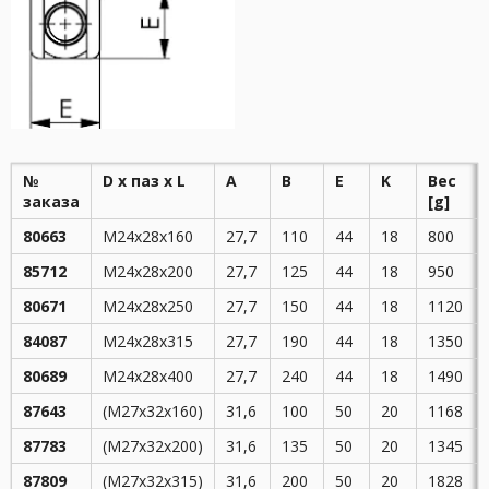
№
D x паз x L
A
B
E
K
Вес
заказа
[g]
80663
M24x28x160
27,7
110
44
18
800
85712
M24x28x200
27,7
125
44
18
950
80671
M24x28x250
27,7
150
44
18
1120
84087
M24x28x315
27,7
190
44
18
1350
80689
M24x28x400
27,7
240
44
18
1490
87643
(M27x32x160)
31,6
100
50
20
1168
87783
(M27x32x200)
31,6
135
50
20
1345
87809
(M27x32x315)
31,6
200
50
20
1828