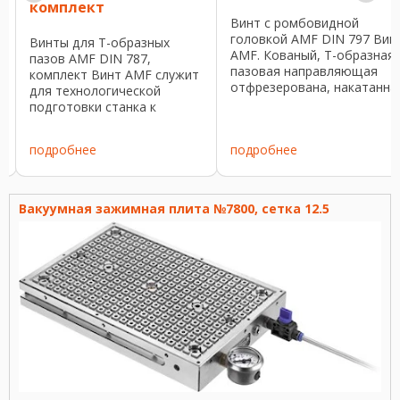
комплект
Винт с ромбовидной
головкой AMF DIN 797 Вин
Винты для T-образных
AMF. Кованый, T-образная
пазов AMF DIN 787,
пазовая направляющая
комплект Винт AMF служит
отфрезерована, накатанна
для технологической
я
резьба, улучшены до класс
подготовки станка к
прочности 8.8. За счет
обработке заготовок. В
уменьшения плоскости
комплект поставки входит:
подробнее
подробнее
прилегания в пазах
винт DIN 787 для Т-
нагрузочная способность
образных пазов,
меньше, чем при ...
шестигранной гайкой DIN
6330B и шайбой DIN 6340.
Вакуумная зажимная плита №7800, сетка 12.5
Кованые, ...