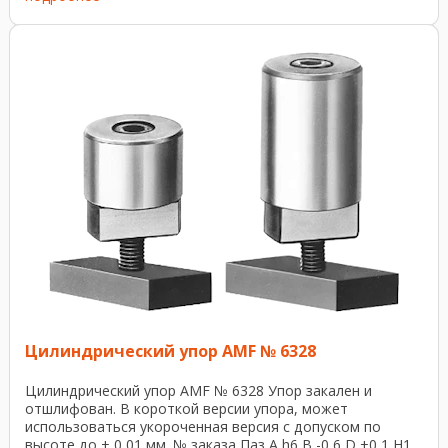
Цилиндрический упор AMF № 6328
Цилиндрический упор AMF № 6328 Упор закален и
отшлифован. В короткой версии упора, может
использоваться укороченная версия с допуском по
высоте до ± 0,01 мм. № заказа Паз A h6 B -0,6 D ±0,1 H1