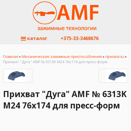
каталог
+375-33-3468676
Главная
»
Механические зажимные приспособления
»
прихваты
»
Прихват "Дуга" AMF № 6313K М24 76х174 для пресс-форм
Прихват "Дуга" AMF № 6313K
М24 76х174 для пресс-форм