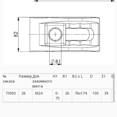
№
Размер
Для
H1
B1
B2 x L
D
E1
E2
заказа
зажимного
винта
73965
26
M24
0-
26
76x174
100
39
5
75