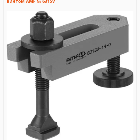
винтом AMF № 6315V