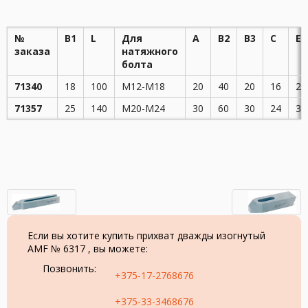
№
B1
L
Для
A
B2
B3
C
E
заказа
натяжного
болта
71340
18
100
M12-M18
20
40
20
16
26
71357
25
140
M20-M24
30
60
30
24
38
Если вы хотите купить прихват дважды изогнутый
AMF № 6317 , вы можете:
Позвонить:
+375-17-2768676
+375-33-3468676