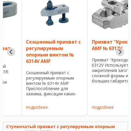
Скошенный прихват с
Прихват "Крокодил"
регулируемым
AMF № 6312V
опорным винтом №
Прихват "Крокодил" AMF 
6314V AMF
6312V Используется для
закрепления заготовок
Скошенный прихват с
сложной формы или
регулируемым опорным
больших габаритов.
винтом № 6314V AMF
Крепление происходит
Приспособление для
непосредственно на самом
зажима, фиксации каких-
столе станка (без
либо деталей на столе
натяжного болта). Плавно
станка. Служит для
регулируется, из
подробнее
подробнее
технологической
улучшенной стали,
а
подготовки к обработке
оцинковано и ...
заготовки на станке.
…
Скошенный прихват с
Ступенчатый прихват с регулируемым опорным
регулируемым опорным ...