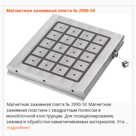
центробежных сил.
Постоянный магнит
Крепежная крышка № 6443
позволяет постоянно и
Магнитная зажимная плита № 2990-50
или винт для ...
точно позиционировать
заготовку в ...
Магнитная зажимная плита № 2990-50 Магнитная
зажимная пластина с квадратным полюсом в
моноблочной конструкции. Для позиционирования,
зажима и обработки намагничиваемых материалов. Эта ...
подробнее