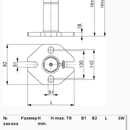
№
Размер
H
H max.
TR
B1
B2
L
SW
заказа
min.