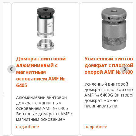
Домкрат винтовой
Усиленный винтовой
алюминиевый с
домкрат с плоской
магнитным
опорой AMF № 6400G
основанием AMF №
Усиленный винтовой
6405
домкрат с плоской опорой
AMF № 6400G Винтовой
Алюминиевый винтовой
домкрат можно
домкрат с магнитным
навинчивать на
основанием AMF № 6405
сверхмощный винтовой
Винтовые домкраты AMF с
домкрат №. 6435SG, чтобы
магнитным основанием
гарантировать
предназначены для
подробнее
подробнее
оптимальную защиту от
горизонтального и
возникновения
вертикального применения.