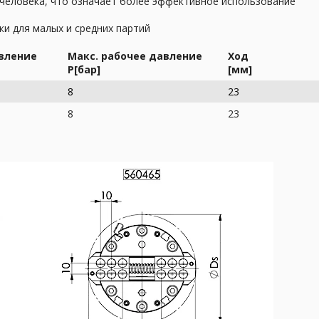
 человека, что означает более эффективное использование
ки для малых и средних партий
вление
Макс. рабочее давление
Ход
P[бар]
[мм]
8
23
8
23