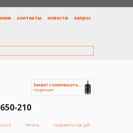
ании
контакты
новости
запрос
Захват с компенсатором, пневма
следующая
650-210
иться
печать
сохранить как pdf