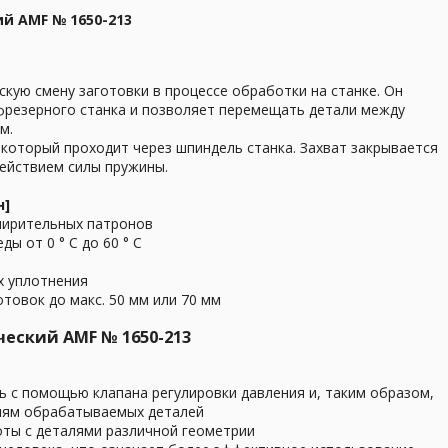
й AMF № 1650-213
кую смену заготовки в процессе обработки на станке. Он
фрезерного станка и позволяет перемещать детали между
м.
 который проходит через шпиндель станка. Захват закрывается
действием силы пружины.
н]
сширительных патронов
ы от 0 ° C до 60 ° C
х уплотнения
отовок до макс. 50 мм или 70 мм
еский AMF № 1650-213
ь с помощью клапана регулировки давления и, таким образом,
иям обрабатываемых деталей
оты с деталями различной геометрии