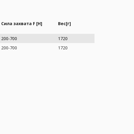
Сила захвата F [Н]
Вес[г]
200-700
1720
200-700
1720