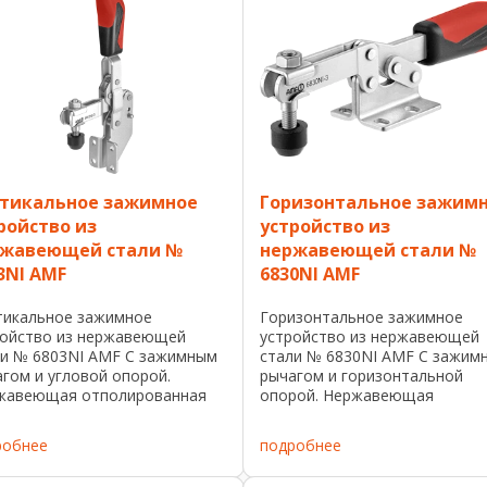
тикальное зажимное
Горизонтальное зажим
ройство из
устройство из
ржавеющей стали №
нержавеющей стали №
3NI AMF
6830NI AMF
тикальное зажимное
Горизонтальное зажимное
ройство из нержавеющей
устройство из нержавеющей
ли № 6803NI AMF С зажимным
стали № 6830NI AMF С зажим
гом и угловой опорой.
рычагом и горизонтальной
жавеющая отполированная
опорой. Нержавеющая
ь. Заклепки движутся в
полированная сталь. Заклепки
анных опорных втулках.
устройствах размера 2 - 5
робнее
подробнее
ономичная, маслостойкая
двигаются в опорных втулках.
а с большим подручником и
Опорные участки смазаны.