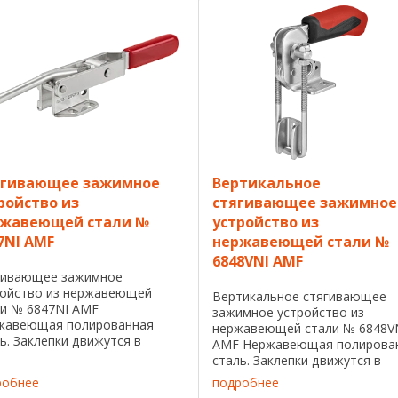
й ...
Эргономичная, ...
ягивающее зажимное
Вертикальное
ройство из
стягивающее зажимное
ржавеющей стали №
устройство из
7NI AMF
нержавеющей стали №
6848VNI AMF
гивающее зажимное
ройство из нержавеющей
Вертикальное стягивающее
ли № 6847NI AMF
зажимное устройство из
жавеющая полированная
нержавеющей стали № 6848V
ь. Заклепки движутся в
AMF Нержавеющая полирова
анных опорных втулках. Ручка
сталь. Заклепки движутся в
расной, маслостойкой
смазанных опорных втулках.
робнее
подробнее
стмассы. Может
Эргономичная, маслостойкая