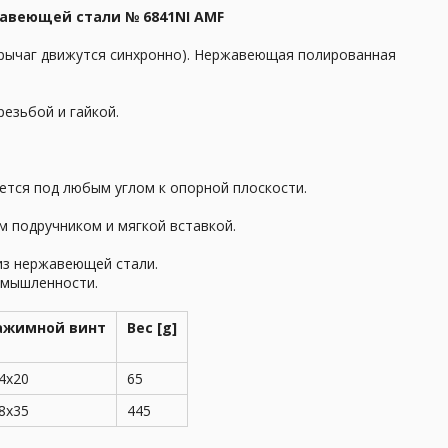
авеющей стали № 6841NI AMF
 рычаг движутся синхронно). Нержавеющая полированная
езьбой и гайкой.
ется под любым углом к опорной плоскости.
м подручником и мягкой вставкой.
из нержавеющей стали.
омышленности.
ажимной винт
Вес [g]
4x20
65
8x35
445