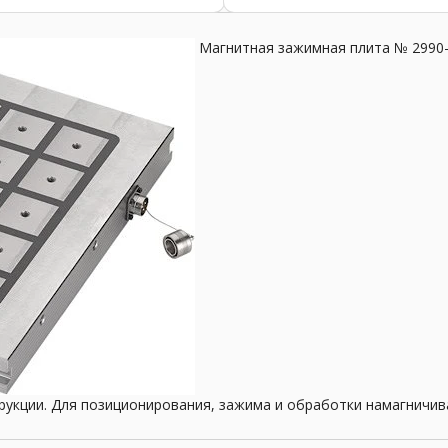
ользоваться также в пищевой
ручка с большим подручником
ышленности. № заказа ...
мягкой вставкой. В комплекте с
Магнитная зажимная плита № 2990-
кции. Для позиционирования, зажима и обработки намагничива