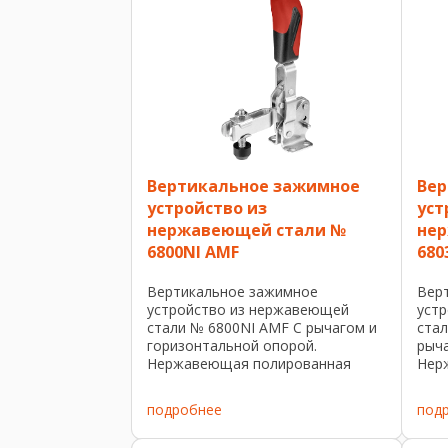
Вертикальное зажимное
Вер
устройство из
уст
нержавеющей стали №
не
6800NI AMF
680
Вертикальное зажимное
Вер
устройство из нержавеющей
уст
стали № 6800NI AMF С рычагом и
ста
горизонтальной опорой.
рыча
Нержавеющая полированная
Нер
сталь. Заклепки в устройствах
стал
размера 2 - 4 двигаются в
смаз
подробнее
под
опорных втулках. Опорные
Эрг
участки смазаны. Эргономичная, ...
ручк