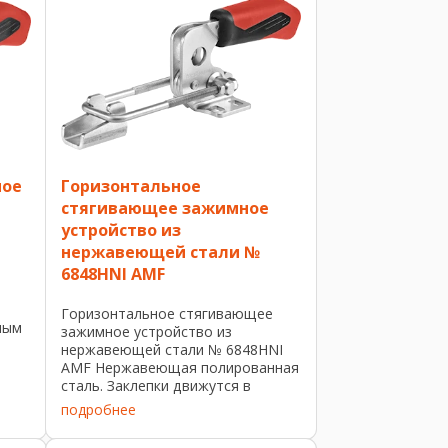
ное
Горизонтальное
стягивающее зажимное
устройство из
нержавеющей стали №
6848HNI AMF
Горизонтальное стягивающее
ным
зажимное устройство из
нержавеющей стали № 6848HNI
AMF Нержавеющая полированная
 в
сталь. Заклепки движутся в
смазанных опорных втулках.
подробнее
Эргономичная, маслостойкая
ручка с большим подручником и