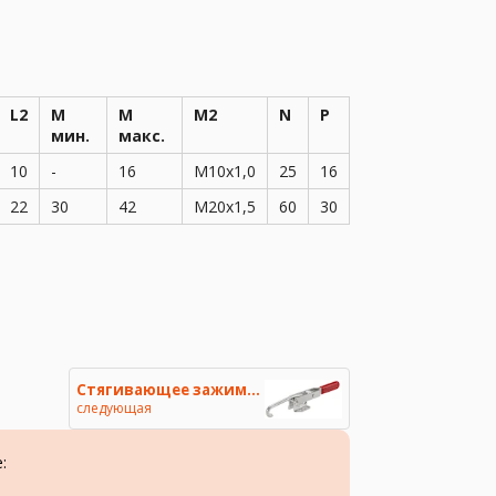
L2
М
М
M2
N
P
мин.
макс.
10
-
16
M10x1,0
25
16
22
30
42
M20x1,5
60
30
Стягивающее зажимное устройств
следующая
: