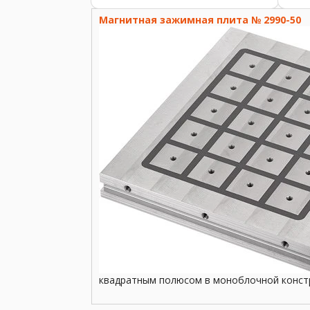
красной, маслостойкой
исп
пластмассы. ...
пром
Магнитная зажимная плита № 2990-50
квадратным полюсом в моноблочной констру