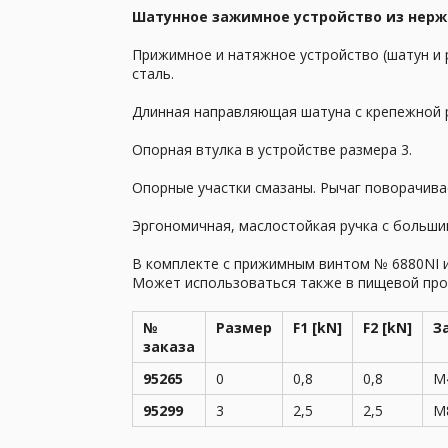
Шатунное зажимное устройство из нерж
Прижимное и натяжное устройство (шатун и
сталь.
Длинная направляющая шатуна с крепежной р
Опорная втулка в устройстве размера 3.
Опорные участки смазаны. Рычаг поворачива
Эргономичная, маслостойкая ручка с больши
В комплекте с прижимным винтом № 6880NI 
Может использоваться также в пищевой пр
№
Размер
F1 [kN]
F2 [kN]
З
заказа
95265
0
0,8
0,8
M
95299
3
2,5
2,5
M