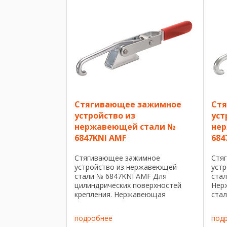
мягко
Стягивающее зажимное
Ст
устройство из
уст
нержавеющей стали №
не
6847KNI AMF
684
Стягивающее зажимное
Стя
устройство из нержавеющей
уст
стали № 6847KNI AMF Для
ста
цилиндрических поверхностей
Нер
крепления. Нержавеющая
стал
полированная сталь. Заклепки
смаз
движутся в сквозных смазанных
из к
подробнее
под
опорных втулках. Ручка из
пла