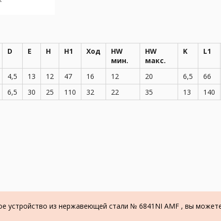
D
E
H
H1
Ход
HW
HW
K
L1
мин.
макс.
4,5
13
12
47
16
12
20
6,5
66
6,5
30
25
110
32
22
35
13
140
ое устройство из нержавеющей стали № 6841NI AMF , вы можете