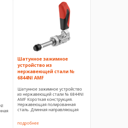
мягкой вставкой. В комплекте с ...
Шатунное зажимное
устройство из
нержавеющей стали №
6844NI AMF
Шатунное зажимное устройство
из нержавеющей стали № 6844NI
AMF Короткая конструкция.
Нержавеющая полированная
NI
сталь. Длинная направляющая
нная
шатуна с крепежной резьбой и
гайкой. Подогнанный винт на
подробнее
резьбе приклеен. Опорные