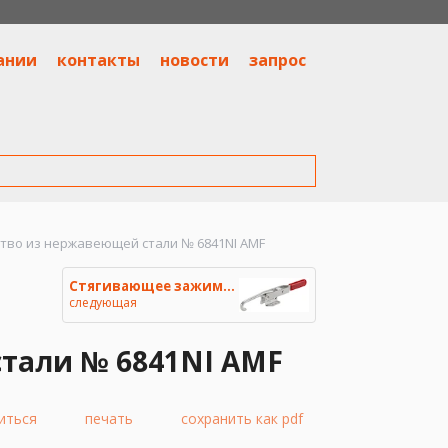
ании
контакты
новости
запрос
тво из нержавеющей стали № 6841NI AMF
Стягивающее зажимное устройств
следующая
тали № 6841NI AMF
иться
печать
сохранить как pdf