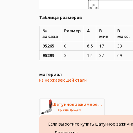
Таблица размеров
№
Размер
A
В
В
заказа
мин.
макс.
95265
0
6,5
17
33
95299
3
12
37
69
материал
из нержавеющей стали
Шатунное зажимное устройство и
предыдущая
Если вы хотите купить шатунное зажимн
Позвонить: