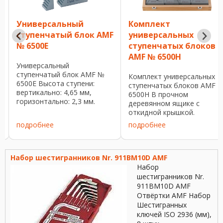
Универсальный
Комплект
F
ступенчатый блок AMF
универсальных
№ 6500Е
ступенчатых блоков
AMF № 6500H
к
Универсальный
ступенчатый блок AMF №
Комплект универсальных
6500Е Высота ступени:
ступенчатых блоков AMF 
вертикально: 4,65 мм,
6500H В прочном
горизонтально: 2,3 мм.
деревянном ящике с
Закалка стальная,
откидной крышкой.
лакированная. № заказа
Закаленная сталь,
подробнее
подробнее
Размер H мин. Н мах. A B C
лакированная. № заказа В
Вес [g] 73296 1 23 51 19 30
набор входит H мин. Н мах.
33 90 73304 2 39 107 35,5 30
Ящик L x B x H Вес [Kg]
66 300 73312 3 71 ...
73346 8x6500E/1, 8x6500E/2
Набор шестигранников Nr. 911BM10D AMF
4x6500E/3 23 208 ...
Набор
шестигранников Nr.
911BM10D AMF
Отвёртки AMF Набор
Шестигранных
ключей ISO 2936 (мм),