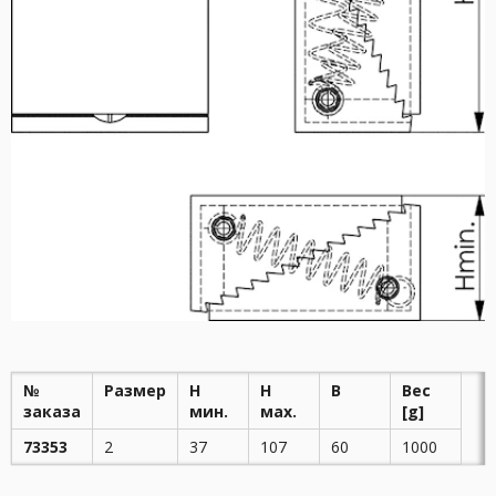
№
Размер
H
Н
B
Вес
заказа
мин.
мах.
[g]
73353
2
37
107
60
1000