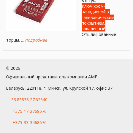
8 штук.
Ключ хром-
ванадиевой, с
гальваническим
покрытием,
закаленный
.
Отшлифованные
торцы. ...
подробнее
©
2026
Официальный представитель компании AMF
Беларусь, 220118, г. Минск, ул. Крупской 17, офис 37
53.85838,27.62640
+375-17-2768676
+375-33-3468676