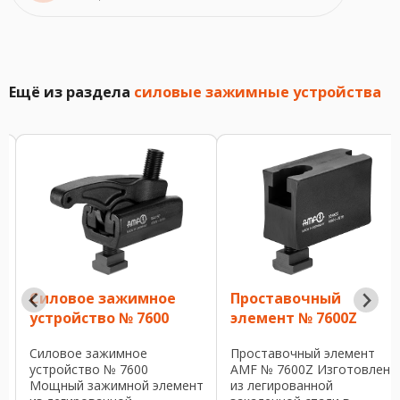
Ещё из раздела
силовые зажимные устройства
ое зажимное
Проставочный
Компл
ство № 7600
элемент № 7600Z
болтов
 зажимное
Проставочный элемент
Комплек
тво № 7600
AMF № 7600Z Изготовлен
AMF № 7
зажимной элемент
из легированной
себя: ви