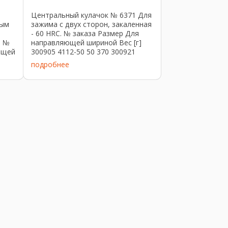
Центральный кулачок № 6371 Для
ным
зажима с двух сторон, закаленная
- 60 HRC. № заказа Размер Для
. №
направляющей шириной Вес [г]
ющей
300905 4112-50 50 370 300921
4300-80 80 ...
подробнее
5835
10-