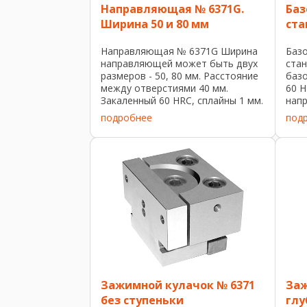
Направляющая № 6371G.
Баз
Ширина 50 и 80 мм
ста
Направляющая № 6371G Ширина
Базо
направляющей может быть двух
ста
размеров - 50, 80 мм. Расстояние
базо
между отверстиями 40 мм.
60 H
Закаленный 60 HRC, сплайны 1 мм.
напр
Подходит для всех систем подачи
2657
подробнее
под
AMF: шаг 40 мм, M12, ø16 F7. №
4111-
заказа Размер Длина [мм] Усилие
зажима ...
Зажимной кулачок № 6371
Заж
без ступеньки
глу