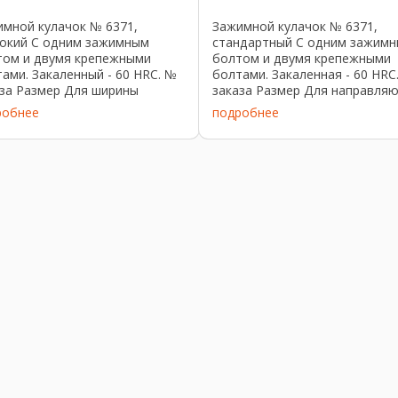
мной кулачок № 6371,
Зажимной кулачок № 6371,
бокий С одним зажимным
стандартный С одним зажим
том и двумя крепежными
болтом и двумя крепежными
ами. Закаленный - 60 HRC. №
болтами. Закаленная - 60 HRC
аза Размер Для ширины
заказа Размер Для направля
чка Усилие зажима [кН]
шириной Усилие зажима [кН]
робнее
подробнее
мной ход [мм] Вес [г] 300863
Зажимной ход [мм] Вес [г] 26
-50 50 12 2 390 300889 4119-
4102-50 50 12 2 373 266825 41
 15 2 ...
80 80 15 2 ...