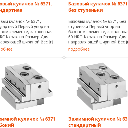
овый кулачок № 6371,
Базовый кулачок № 6371
ндартная
без ступеньки
вый кулачок № 6371,
Базовый кулачок № 6371, без
ндартный Первый упор на
ступеньки Первый упор на
вом элементе, закаленная -
базовом элементе, закаленна
RC № заказа Размер Для
60 HRC. № заказа Размер Для
авляющей шириной Вес [г]
направляющей шириной Вес [
93 4101-50 50 226 266809
304931 50105-50 50 340 30495
робнее
подробнее
80 80 ...
80107-80 80 ...
имной кулачок № 6371
Зажимной кулачок № 63
бокий
стандартный