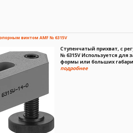
опорным винтом AMF № 6315V
Ступенчатый прихват, с р
№ 6315V Используется для 
формы или больших габарит
подробнее