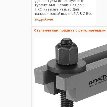
Данная губка используется в
кулачке AMF. Закаленная до 60
HRC. № заказа Размер Для
направляющей шириной А В С Вес
[г] 300947 4105-50-04 50 49 4 17 21
подробнее
266601 4106-50-09 50 49 9 17 51
300962 4115-80-04 80 78 4 22 46 ...
Ступенчатый прихват с регулируемым 