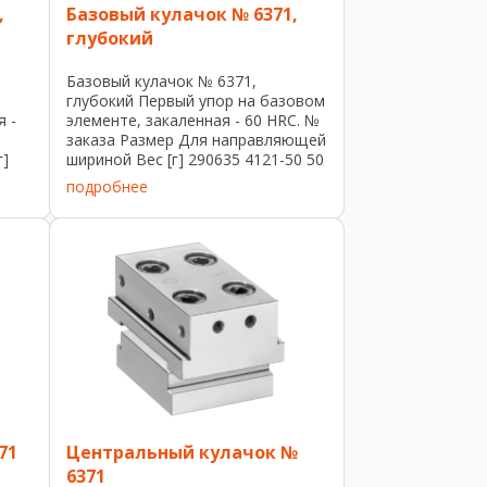
,
Базовый кулачок № 6371,
глубокий
Базовый кулачок № 6371,
глубокий Первый упор на базовом
я -
элементе, закаленная - 60 HRC. №
заказа Размер Для направляющей
г]
шириной Вес [г] 290635 4121-50 50
6
230 290650 4120-80 80 ...
подробнее
71
Центральный кулачок №
6371