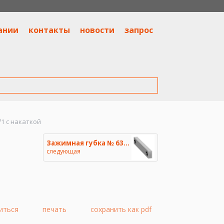
ании
контакты
новости
запрос
1 с накаткой
Зажимная губка № 6371 гладкая
следующая
иться
печать
сохранить как pdf