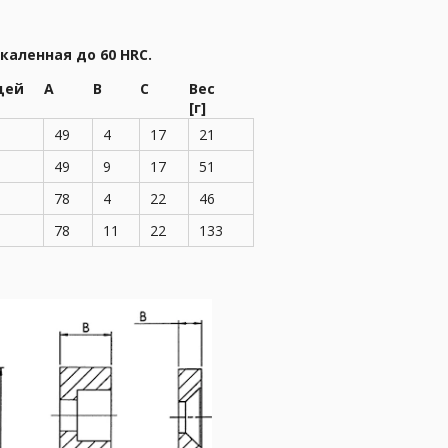
каленная до 60 HRC.
щей
А
В
С
Вес
[г]
49
4
17
21
49
9
17
51
78
4
22
46
78
11
22
133