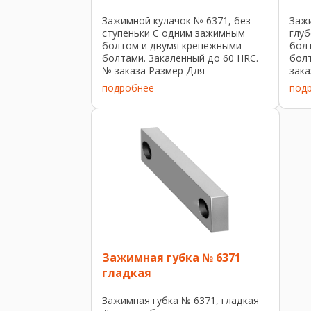
Зажимной кулачок № 6371, без
Зажи
ступеньки С одним зажимным
глу
болтом и двумя крепежными
бол
болтами. Закаленный до 60 HRC.
болт
№ заказа Размер Для
зак
направляющей шириной Усилие
кула
подробнее
под
зажима [кН] Зажимной ход [мм]
Зажи
Вес [г] 304972 50101-50 50 12 2
4109
370 304998 80101-80 80 15 ...
80 80
Зажимная губка № 6371
гладкая
Зажимная губка № 6371, гладкая