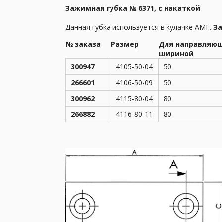
Зажимная губка № 6371, с накаткой
Данная губка используется в кулачке AMF.
За
№ заказа
Размер
Для направляю
шириной
300947
4105-50-04
50
266601
4106-50-09
50
300962
4115-80-04
80
266882
4116-80-11
80