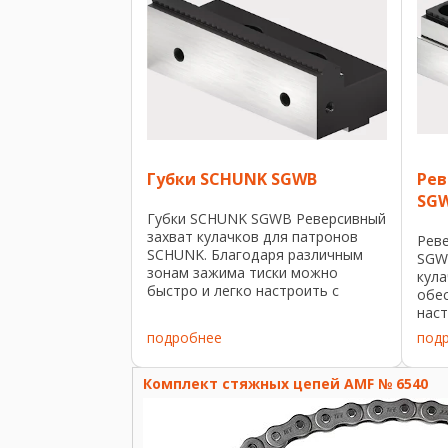
Губки SCHUNK SGWB
Рев
SGW
Губки SCHUNK SGWB Реверсивный
захват кулачков для патронов
Рев
SCHUNK. Благодаря различным
SGW
зонам зажима тиски можно
кул
быстро и легко настроить с
обе
помощью реверсивных губок в
наст
соответствии с индивидуальными
заж
подробнее
под
задачами зажима.
тиск
Дополнительные ступени захвата
инд
...
Комплект стяжных цепей AMF № 6540
зажи