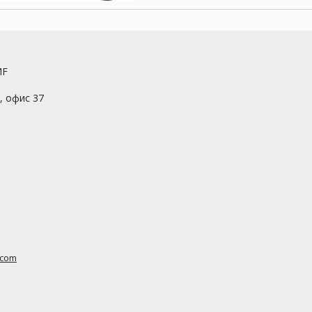
MF
7, офис 37
.com