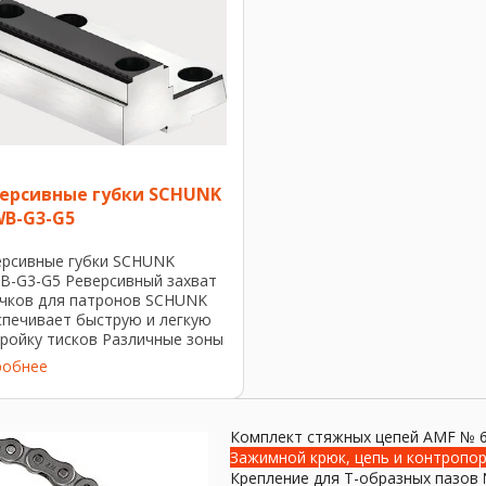
ерсивные губки SCHUNK
B-G3-G5
ерсивные губки SCHUNK
B-G3-G5 Реверсивный захват
ачков для патронов SCHUNK
спечивает быструю и легкую
ройку тисков Различные зоны
има позволяют настроить
робнее
и в соответствии с
ивидуальными задачами
ма Дополнительные ...
Комплект стяжных цепей AMF № 
Зажимной крюк, цепь и контропор
Крепление для T-образных пазов 