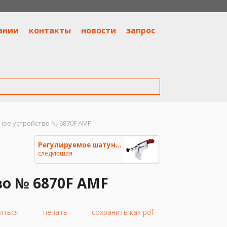
ании
контакты
новости
запрос
ое устройство № 6870F AMF
Регулируемое шатунное зажимное
следующая
о № 6870F AMF
иться
печать
сохранить как pdf