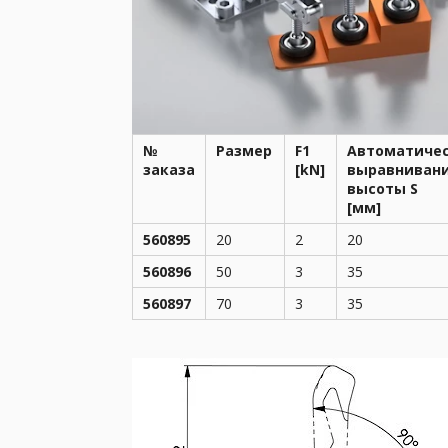
№
Размер
F1
Автоматиче
заказа
[kN]
выравниван
высоты S
[мм]
560895
20
2
20
560896
50
3
35
560897
70
3
35