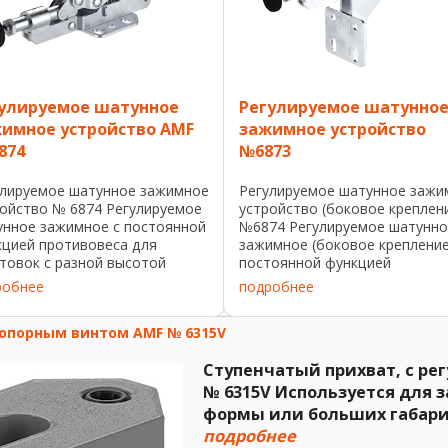
улируемое шатунное
Регулируемое шатунно
имное устройство AMF
зажимное устройство
874
№6873
улируемое шатунное зажимное
Регулируемое шатунное зажи
ройство № 6874 Регулируемое
устройство (боковое креплен
унное зажимное с постоянной
№6874 Регулируемое шатунно
кцией противовеса для
зажимное (боковое крепление
товок с разной высотой
постоянной функцией
има. Оцинковано и
противовеса для заготовок с
робнее
подробнее
ивировано. Эргономичная,
разной высотой зажима.
остойкая ручка с большой
Оцинкованный и
опорным винтом AMF № 6315V
рхностью захвата и ...
пассивированный. Эргономичн
...
Ступенчатый прихват, с р
№ 6315V Используется для 
формы или больших габарит
подробнее