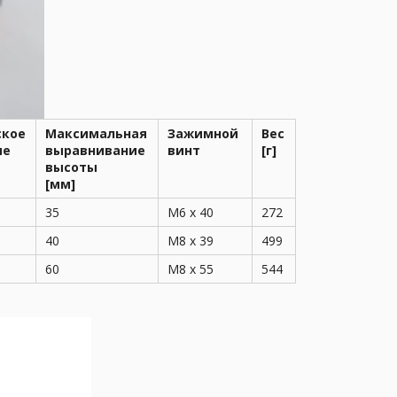
ское
Максимальная
Зажимной
Вес
ие
выравнивание
винт
[г]
высоты
[мм]
35
M6 x 40
272
40
M8 x 39
499
60
M8 x 55
544