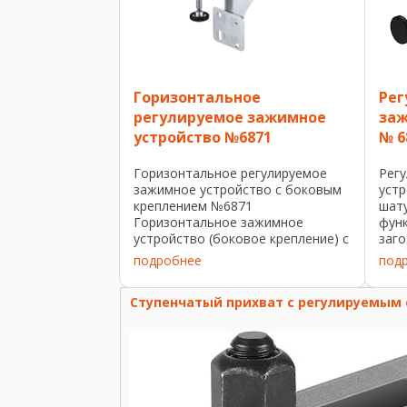
Горизонтальное
Рег
регулируемое зажимное
заж
устройство №6871
№ 6
Горизонтальное регулируемое
Рег
зажимное устройство с боковым
уст
креплением №6871
шат
Горизонтальное зажимное
фун
устройство (боковое крепление) с
заго
постоянной функцией
заж
подробнее
под
противовеса для заготовок с
пасс
разной высотой зажима.
масл
Ступенчатый прихват с регулируемым 
Оцинкованный и
пове
пассивированный. Эргономичная,
...