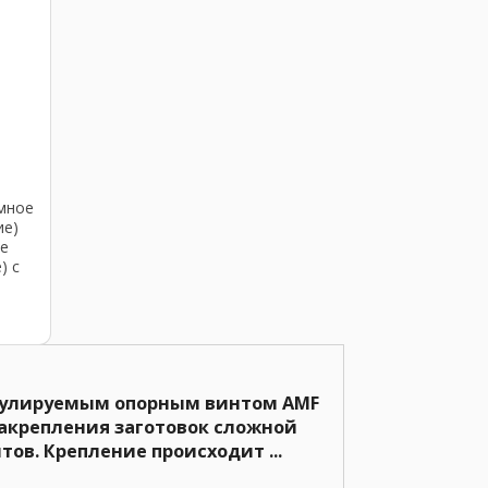
е
мное
ие)
е
) с
ая,
егулируемым опорным винтом AMF
закрепления заготовок сложной
ов. Крепление происходит ...