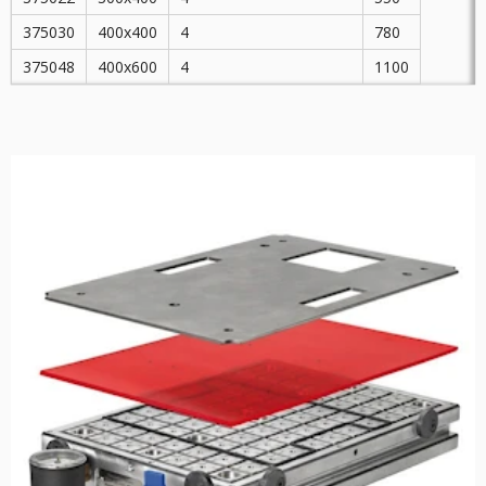
375030
400x400
4
780
375048
400x600
4
1100