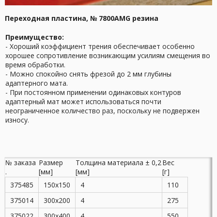
Переходная пластина, № 7800AMG резина
Преимущество:
- Хороший коэффициент трения обеспечивает особенно
хорошее сопротивление возникающим усилиям смещения во
время обработки.
- Можно спокойно снять фрезой до 2 мм глубины
адаптерного мата.
- При постоянном применении одинаковых контуров
адаптерный мат может использоваться почти
неограниченное количество раз, поскольку не подвержен
износу.
№ заказа
Размер
Толщина материала ± 0,2
Вес
.
[мм]
[мм]
[г]
375485
150x150
4
110
375014
300x200
4
275
375022
300x400
4
550