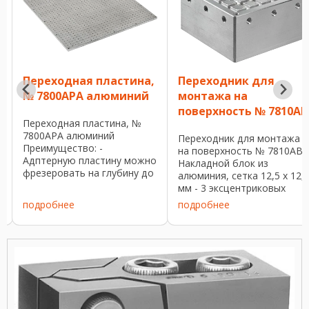
Переходная пластина,
Переходник для
№ 7800APA алюминий
монтажа на
поверхность № 7810AB
Переходная пластина, №
7800APA алюминий
Переходник для монтажа
Преимущество: -
на поверхность № 7810AB -
Адптерную пластину можно
Накладной блок из
фрезеровать на глубину до
алюминия, сетка 12,5 x 12,
2 мм (устранение следов
мм - 3 эксцентриковых
врезания). -
упора с крепежными
подробнее
подробнее
Предпочтительной
винтами - 1 м
областью применения
уплотнительный шнур Ø 2,
является обработка тонких
мм На поверхностном
пластин, пленок, листов и
блоке имеются канавки и
даже бумаги. № ...
точка всасывания на ...