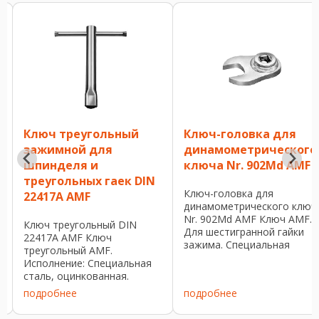
Ключ треугольный
Ключ-головка для
зажимной для
динамометрического
шпинделя и
ключа Nr. 902Md AMF
треугольных гаек DIN
а
Ключ-головка для
22417A AMF
динамометрического ключ
Nr. 902Md AMF Ключ AMF.
Ключ треугольный DIN
Для шестигранной гайки
22417A AMF Ключ
зажима. Специальная
треугольный AMF.
сталь, закаленная и
Исполнение: Специальная
оцинкованная. Очень
сталь, оцинкованная.
просто зацепляется при
Номер заказа и размеры
а
подробнее
подробнее
насадке к основанию
ключа приведены ниже в
ключа. Преимущество:
таблице. Применение: