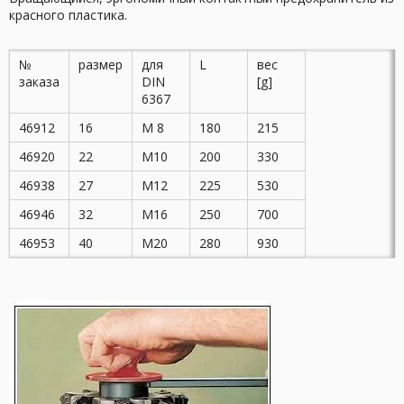
красного пластика.
№
размер
для
L
вес
заказа
DIN
[g]
6367
46912
16
M 8
180
215
46920
22
M10
200
330
46938
27
M12
225
530
46946
32
M16
250
700
46953
40
M20
280
930