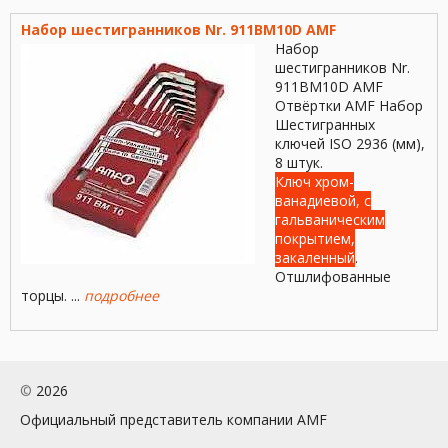
Предотвращение
Используется для зажима
повреждения шпинделя ...
шпинделя в станке, а также
Набор шестигранников Nr. 911BM10D AMF
для зажимов треугольных
Набор
гаек. № ...
шестигранников Nr.
911BM10D AMF
Отвёртки AMF Набор
Шестигранных
ключей ISO 2936 (мм),
8 штук.
Ключ хром-
ванадиевой, с
гальваническим
покрытием,
закаленный
.
Отшлифованные
торцы. ...
подробнее
©
2026
Официальный представитель компании AMF