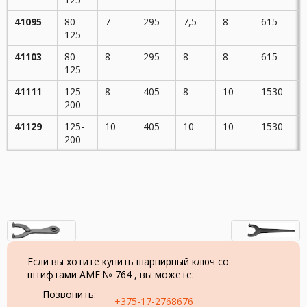
41095
80-
7
295
7,5
8
615
125
41103
80-
8
295
8
8
615
125
41111
125-
8
405
8
10
1530
200
41129
125-
10
405
10
10
1530
200
Если вы хотите купить шарнирный ключ со
штифтами AMF № 764 , вы можете:
Позвонить:
+375-17-2768676