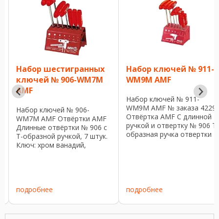
Набор шестигранных
Набор ключей № 911-
ключей № 906-WM7M
WM9M AMF
AMF
Набор ключей № 911-
WM9M AMF № заказа 4229
Набор ключей № 906-
Отвёртка AMF C длинной
WM7M AMF Отвёртки AMF
ручкой и отвертку № 906 Т-
Длинные отвёртки № 906 с
образная ручка отвертки
Т-образной ручкой, 7 штук.
номер 906Q (мм), 9 штук в
Ключ: хром ванадий,
наборе. Ключ: хром
закаленные и
ванадий, закаленные и
никелированные. Ручка:
никелированные. Ручка:
ударопрочный пластик,
ударопрочный пластик,
красный цвет. Стенд:
я
красный цвет. Стенд с ...
металлический, с
подробнее
подробнее
пластиковым покрытием. №
заказа SW x ...